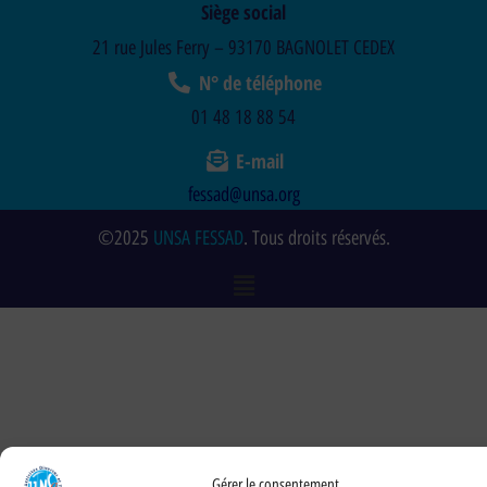
Siège social
21 rue Jules Ferry – 93170 BAGNOLET CEDEX
N° de téléphone
01 48 18 88 54
E-mail
fessad@unsa.org
©2025
UNSA FESSAD
. Tous droits réservés.
Gérer le consentement