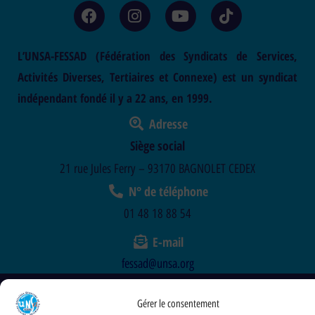
L’UNSA-FESSAD (Fédération des Syndicats de Services,
Activités Diverses, Tertiaires et Connexe) est un syndicat
indépendant fondé il y a 22 ans, en 1999.
Adresse
Siège social
21 rue Jules Ferry – 93170 BAGNOLET CEDEX
N° de téléphone
01 48 18 88 54
E-mail
fessad@unsa.org
©2025
UNSA FESSAD
. Tous droits réservés.
Gérer le consentement