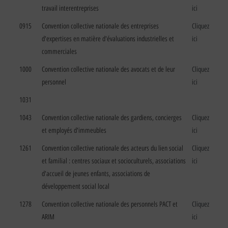
travail interentreprises
ici
0915
Convention collective nationale des entreprises
Cliquez
d'expertises en matière d'évaluations industrielles et
ici
commerciales
1000
Convention collective nationale des avocats et de leur
Cliquez
personnel
ici
1031
1043
Convention collective nationale des gardiens, concierges
Cliquez
et employés d'immeubles
ici
1261
Convention collective nationale des acteurs du lien social
Cliquez
et familial : centres sociaux et socioculturels, associations
ici
d'accueil de jeunes enfants, associations de
développement social local
1278
Convention collective nationale des personnels PACT et
Cliquez
ARIM
ici