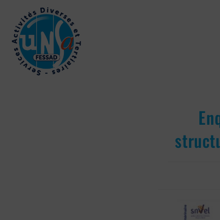
Enq
struct