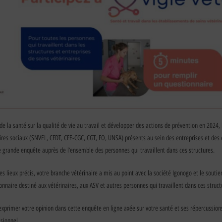
de la santé sur la qualité de vie au travail et développer des actions de prévention en 2024,
aires sociaux (SNVEL, CFDT, CFE-CGC, CGT, FO, UNSA) présents au sein des entreprises et des
e grande enquête auprès de l’ensemble des personnes qui travaillent dans ces structures.
des lieux précis, votre branche vétérinaire a mis au point avec la société Igonogo et le souti
naire destiné aux vétérinaires, aux ASV et autres personnes qui travaillent dans ces struct
exprimer votre opinion dans cette enquête en ligne axée sur votre santé et ses répercussion
sionnel.