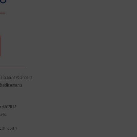
 la branche vétérinaire
 établissements
en d’AG2R LA
ures.
s dans votre