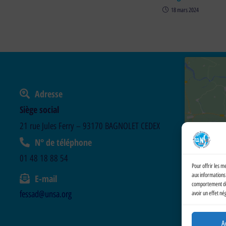
18 mars 2024
Adresse
Siège social
21 rue Jules Ferry – 93170 BAGNOLET CEDEX
N° de téléphone
01 48 18 88 54
Pour offrir les m
aux informations 
E-mail
comportement de n
fessad@unsa.org
avoir un effet né
A