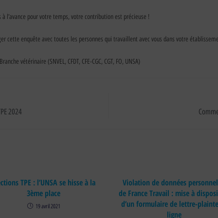
à l’avance pour votre temps, votre contribution est précieuse !
ger cette enquête avec toutes les personnes qui travaillent avec vous dans votre établissem
 Branche vétérinaire (SNVEL, CFDT, CFE-CGC, CGT, FO, UNSA)
 TPE 2024
Comment
ections TPE : l’UNSA se hisse à la
Violation de données personnel
3ème place
de France Travail : mise à dispos
d’un formulaire de lettre-plaint
19 avril 2021
ligne