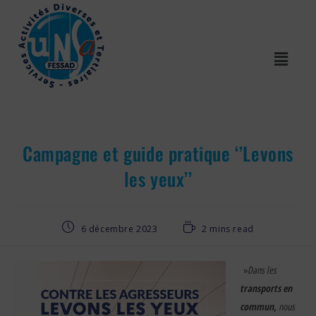
Campagne et guide pratique ‘’Levons
les yeux’’
6 décembre 2023
2 mins read
Dans les
»
transports en
commun,
nous