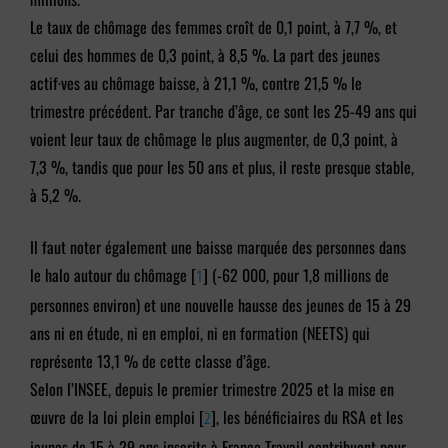
Le taux de chômage des femmes croît de 0,1 point, à 7,7 %, et
celui des hommes de 0,3 point, à 8,5 %. La part des jeunes
actif·ves au chômage baisse, à 21,1 %, contre 21,5 % le
trimestre précédent. Par tranche d’âge, ce sont les 25-49 ans qui
voient leur taux de chômage le plus augmenter, de 0,3 point, à
7,3 %, tandis que pour les 50 ans et plus, il reste presque stable,
à 5,2 %.
Il faut noter également une baisse marquée des personnes dans
le halo autour du chômage
[
]
(-62 000, pour 1,8 millions de
1
personnes environ) et une nouvelle hausse des jeunes de 15 à 29
ans ni en étude, ni en emploi, ni en formation (NEETS) qui
représente 13,1 % de cette classe d’âge.
Selon l’INSEE, depuis le premier trimestre 2025 et la mise en
œuvre de la loi plein emploi
[
]
, les bénéficiaires du RSA et les
2
jeunes de 15 à 29 ans inscrits à France Travail contribuent pour