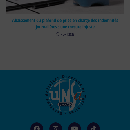
Abaissement du plafond de prise en charge des indemnités
journalières : une mesure injuste
4 avril 2025