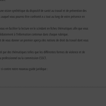
une vision synthétique du dispositif de santé au travail et de prévention des
s auquel vous pourrez être confronté.e.s tout au long de votre présence en
ous en faciliter la lecture en le scindant en fiches thématiques afin que vous
édiatement à l’information contenue dans chaque rubrique.
ut de vous donner un premier aperçu des notions de droit du travail dont vous
é par des thématiques telles que les différentes formes de violence et de
u professionnel ou la commission CSSCT.
 ci-contre notre nouveau guide juridique :