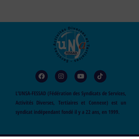
L’UNSA-FESSAD (Fédération des Syndicats de Services,
Activités Diverses, Tertiaires et Connexe) est un
syndicat indépendant fondé il y a 22 ans, en 1999.