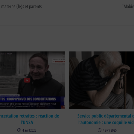
s maternel(le)s et parents
‘’Mobiv
ncertation retraites : réaction de
Service public départemental 
l’UNSA
l’autonomie : une coquille vid
4 avril 2025
4 avril 2025