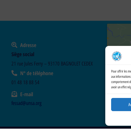
Adresse
Siège social
21 rue Jules Ferry – 93170 BAGNOLET CEDEX
Pour offrir les m
N° de téléphone
aux informations 
01 48 18 88 54
comportement de n
avoir un effet né
E-mail
fessad@unsa.org
A