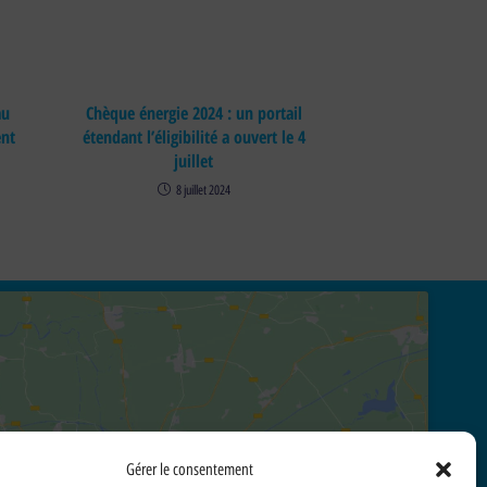
au
Chèque énergie 2024 : un portail
ent
étendant l’éligibilité a ouvert le 4
juillet
8 juillet 2024
Cliquez pour accepter les cookies marketing et activer ce
Gérer le consentement