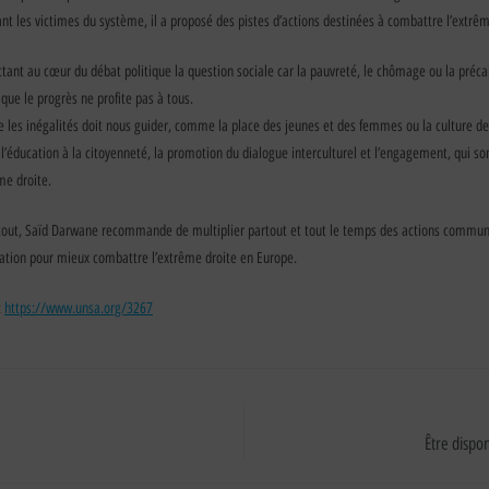
ttant les victimes du système, il a proposé des pistes d’actions destinées à combattre l’extrêm
tant au cœur du débat politique la question sociale car la pauvreté, le chômage ou la préca
que le progrès ne profite pas à tous.
e les inégalités doit nous guider, comme la place des jeunes et des femmes ou la culture de 
 l’éducation à la citoyenneté, la promotion du dialogue interculturel et l’engagement, qui so
ême droite.
urtout, Saïd Darwane recommande de multiplier partout et tout le temps des actions commu
ation pour mieux combattre l’extrême droite en Europe.
:
https://www.unsa.org/3267
Être dispon