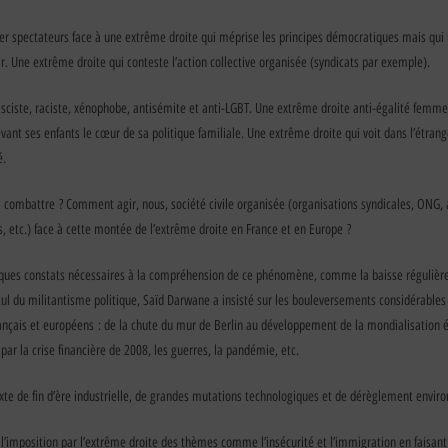
r spectateurs face à une extrême droite qui méprise les principes démocratiques mais qui 
ir. Une extrême droite qui conteste l’action collective organisée (syndicats par exemple).
sciste, raciste, xénophobe, antisémite et anti-LGBT. Une extrême droite anti-égalité femm
vant ses enfants le cœur de sa politique familiale. Une extrême droite qui voit dans l’étrang
é.
combattre ? Comment agir, nous, société civile organisée (organisations syndicales, ONG, 
etc.) face à cette montée de l’extrême droite en France et en Europe ?
lques constats nécessaires à la compréhension de ce phénomène, comme la baisse régulière 
ecul du militantisme politique, Saïd Darwane a insisté sur les bouleversements considérables 
ançais et européens : de la chute du mur de Berlin au développement de la mondialisation
par la crise financière de 2008, les guerres, la pandémie, etc.
xte de fin d’ère industrielle, de grandes mutations technologiques et de dérèglement envir
l’imposition par l’extrême droite des thèmes comme l’insécurité et l’immigration en faisan