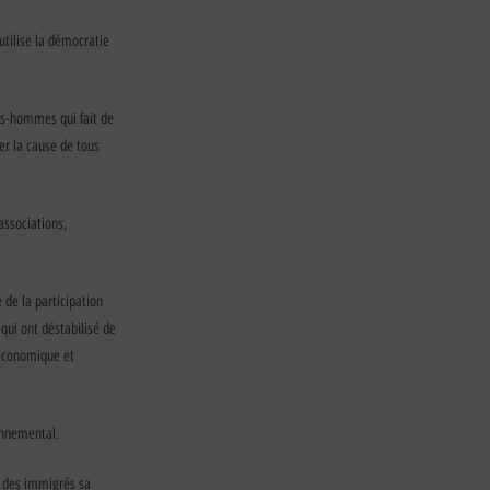
utilise la démocratie
es-hommes qui fait de
er la cause de tous
associations,
de la participation
qui ont déstabilisé de
 économique et
onnemental.
t des immigrés sa