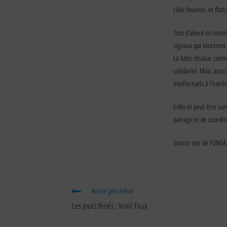
cible favorite, et fla
Tout d’abord en remet
signaux qui montrent 
La lutte résolue contr
solidarité. Mais aussi
intellectuels à l’extr
Enfin et peut être s
partage et de coordin
Source site de l’UNSA
Article précédent
Les jours fériés : Vrai/ Faux