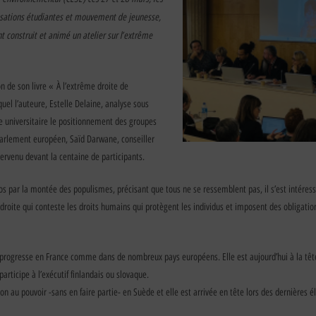
sations étudiantes et mouvement de jeunesse,
nt construit et animé un atelier sur l’extrême
n de son livre « À l’extrême droite de
uel l’auteure, Estelle Delaine, analyse sous
he universitaire le positionnement des groupes
Parlement européen, Saïd Darwane, conseiller
ervenu devant la centaine de participants.
os par la montée des populismes, précisant que tous ne se ressemblent pas, il s’est intéres
roite qui conteste les droits humains qui protègent les individus et imposent des obligation
 progresse en France comme dans de nombreux pays européens. Elle est aujourd’hui à la t
participe à l’exécutif finlandais ou slovaque.
tion au pouvoir -sans en faire partie- en Suède et elle est arrivée en tête lors des dernières él