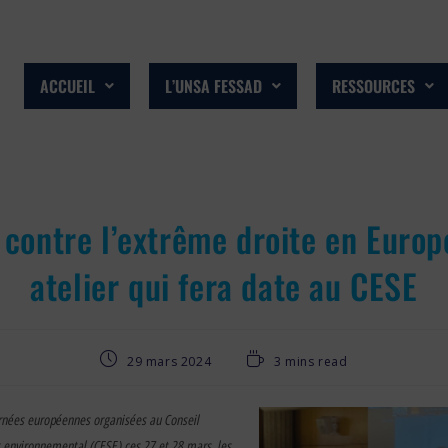
ACCUEIL
L’UNSA FESSAD
RESSOURCES
 contre l’extrême droite en Europ
atelier qui fera date au CESE
29 mars 2024
3 mins read
urnées européennes organisées au Conseil
 environnemental (CESE) ces 27 et 28 mars, les