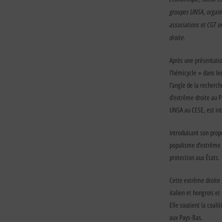
groupes UNSA, organi
associations et CGT o
droite.
Après une présentatio
l’hémicycle » dans leq
l’angle de la recherc
d’extrême droite au 
UNSA au CESE, est int
Introduisant son prop
populisme d’extrême d
protection aux États.
Cette extrême droite
italien et hongrois et 
Elle soutient la coali
aux Pays-Bas.