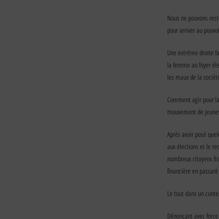
Nous ne pouvons reste
pour arriver au pouvo
Une extrême droite fa
la femme au foyer éle
les maux de la sociét
Comment agir pour la 
mouvement de jeunes, 
Après avoir posé que
aux élections et le r
nombreux citoyens fr
financière en passant 
Le tout dans un conte
Dénonçant avec force 