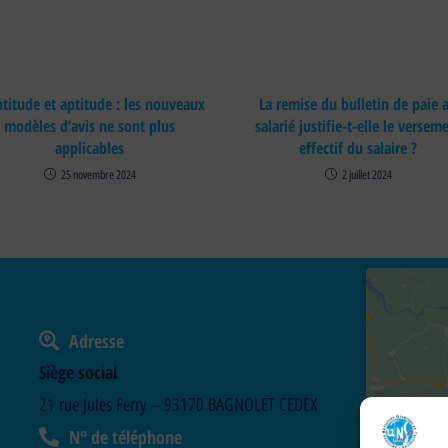
titude et aptitude : les nouveaux
La remise du bulletin de paie 
modèles d’avis ne sont plus
salarié justifie-t-elle le versem
applicables
effectif du salaire ?
25 novembre 2024
2 juillet 2024
Adresse
Siège social
21 rue Jules Ferry – 93170 BAGNOLET CEDEX
N° de téléphone