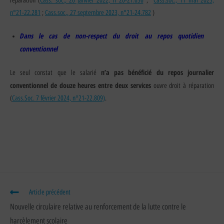
réparation (
Cass. soc., 26 janvier 2022, n°20-21.636
;
Cass.soc., 11 mai 2023,
n°21-22.281
;
Cass.soc., 27 septembre 2023, n°21-24.782
)
Dans le cas de non-respect du droit au repos quotidien
conventionnel
n’a pas bénéficié du repos journalier
Le seul constat que le salarié
conventionnel de douze heures entre deux services
ouvre droit à réparation
(
Cass.Soc. 7 février 2024, n°21-22.809)
.
Article précédent
Nouvelle circulaire relative au renforcement de la lutte contre le
harcèlement scolaire