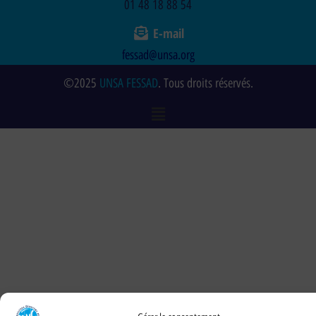
01 48 18 88 54
E-mail
fessad@unsa.org
©2025
UNSA FESSAD
. Tous droits réservés.