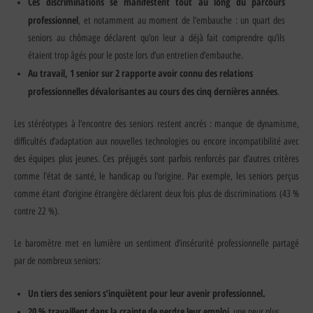
Ces discriminations se manifestent tout au long du parcours
professionnel
, et notamment au moment de l’embauche : un quart des
seniors au chômage déclarent qu’on leur a déjà fait comprendre qu’ils
étaient trop âgés pour le poste lors d’un entretien d’embauche.
Au travail, 1 senior sur 2 rapporte avoir connu des relations
professionnelles dévalorisantes au cours des cinq dernières années
.
Les stéréotypes à l’encontre des seniors restent ancrés : manque de dynamisme,
difficultés d’adaptation aux nouvelles technologies ou encore incompatibilité avec
des équipes plus jeunes. Ces préjugés sont parfois renforcés par d’autres critères
comme l’état de santé, le handicap ou l’origine. Par exemple, les seniors perçus
comme étant d’origine étrangère déclarent deux fois plus de discriminations (43 %
contre 22 %).
Le baromètre met en lumière un sentiment d’insécurité professionnelle partagé
par de nombreux seniors:
Un tiers des seniors s’inquiètent pour leur avenir professionnel.
20 % travaillent dans la crainte de perdre leur emploi
, une peur plus