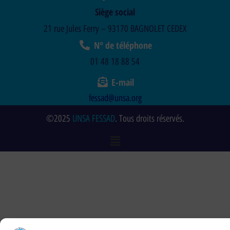
Siège social
21 rue Jules Ferry – 93170 BAGNOLET CEDEX
N° de téléphone
01 48 18 88 54
E-mail
fessad@unsa.org
©2025
UNSA FESSAD
. Tous droits réservés.