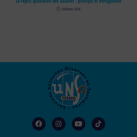
Le repos quotidien des salariés : principe et dérogations
29 février 2024