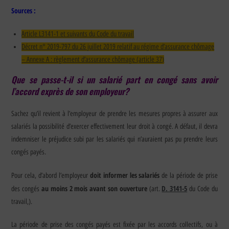
Sources :
Article L3141-1 et suivants du Code du travail
Décret n° 2019-797 du 26 juillet 2019 relatif au régime d’assurance chômage
– Annexe A : règlement d’assurance chômage (article 37)
Que se passe-t-il si un salarié part en congé sans avoir
l’accord exprès de son employeur?
Sachez qu’il revient à l’employeur de prendre les mesures propres à assurer aux
salariés la possibilité d’exercer effectivement leur droit à congé. A défaut, il devra
indemniser le préjudice subi par les salariés qui n’auraient pas pu prendre leurs
congés payés.
doit informer les salariés
Pour cela, d’abord l’employeur
de la période de prise
au moins 2 mois avant son ouverture
D. 3141-5
des congés
(art.
du Code du
travail,).
La période de prise des congés payés est fixée par les accords collectifs, ou à