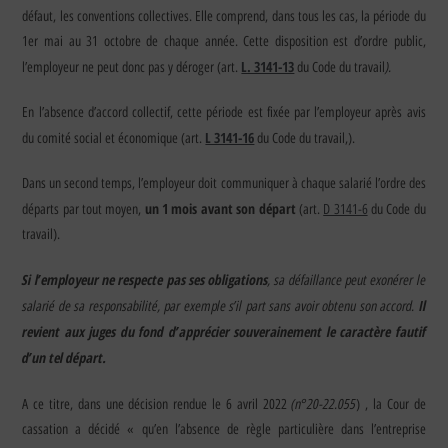
défaut, les conventions collectives. Elle comprend, dans tous les cas, la période du
1er mai au 31 octobre de chaque année. Cette disposition est d’ordre public,
L. 3141-13
).
l’employeur ne peut donc pas y déroger (art.
du Code du travail
En l’absence d’accord collectif, cette période est fixée par l’employeur après avis
L 3141-16
du comité social et économique (art.
du Code du travail,).
Dans un second temps, l’employeur doit communiquer à chaque salarié l’ordre des
un 1 mois avant son départ
départs par tout moyen,
(art.
D 3141-6
du Code du
travail).
Si l’employeur ne respecte pas ses obligations
, sa défaillance peut exonérer le
salarié de sa responsabilité, par exemple s’il part sans avoir obtenu son accord.
Il
revient aux juges du fond d’apprécier souverainement le caractère fautif
d’un tel départ.
(n°20-22.055
A ce titre, dans une décision rendue le 6 avril 2022
) , la Cour de
cassation a décidé « qu’en l’absence de règle particulière dans l’entreprise