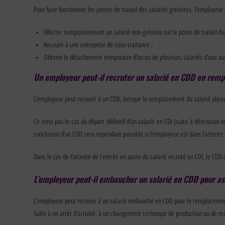
Pour faire fonctionner les postes de travail des salariés grévistes, l’employeur 
Affecter temporairement un salarié non-gréviste sur le poste de travail du 
Recourir à une entreprise de sous-traitance ;
Obtenir le détachement temporaire d’un ou de plusieurs salariés d’une 
Un employeur peut-il recruter un salarié en CDD en rem
L’employeur peut recourir à un CDD, lorsque le remplacement du salarié abse
Ce n’est pas le cas du départ définitif d’un salarié en CDI (suite à démissio
conclusion d’un CDD sera cependant possible si l’employeur est dans l’attente de
Dans le cas de l’attente de l’entrée en poste du salarié recruté en CDI, le CDD
L’employeur peut-il embaucher un salarié en CDD pour as
L’employeur peut recourir à un salarié embauché en CDD pour le remplacement
Suite à un arrêt d’activité, à un changement technique de production ou de ma