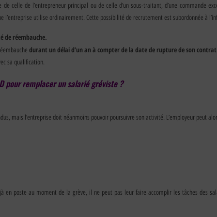
isse de celle de l’entrepreneur principal ou de celle d’un sous-traitant, d’une commande ex
’entreprise utilise ordinairement. Cette possibilité de recrutement est subordonnée à l’inf
ité de réembauche.
durant un délai d’un an à compter de la date de rupture de son contrat 
de réembauche
c sa qualification.
D pour remplacer un salarié gréviste ?
endus, mais l’entreprise doit néanmoins pouvoir poursuivre son activité. L’employeur peut alo
jà en poste au moment de la grève, il ne peut pas leur faire accomplir les tâches des sal