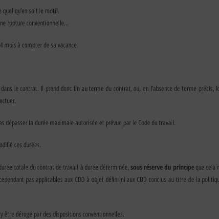
e quel qu’en soit le motif.
 une rupture conventionnelle…
 24 mois à compter de sa vacance.
dans le contrat. Il prend donc fin au terme du contrat, ou, en l’absence de terme précis, lor
fectuer.
s dépasser la durée maximale autorisée et prévue par le Code du travail.
difié ces durées.
sous réserve du principe
durée totale du contrat de travail à durée déterminée,
que cela n
 cependant pas applicables aux CDD à objet défini ni aux CDD conclus au titre de la polit
a y être dérogé par des dispositions conventionnelles.