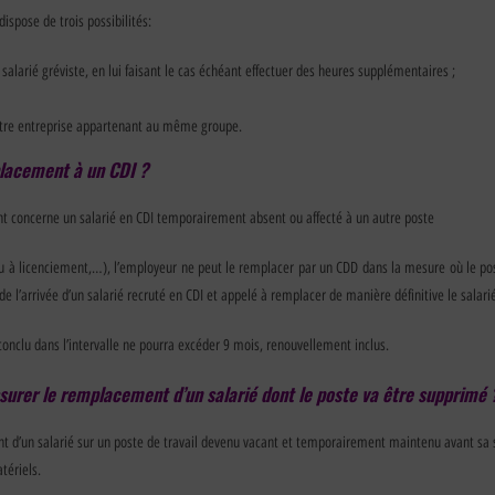
dispose de trois possibilités:
salarié gréviste, en lui faisant le cas échéant effectuer des heures supplémentaires ;
autre entreprise appartenant au même groupe.
placement à un CDI ?
nt concerne un salarié en CDI temporairement absent ou affecté à un autre poste
n ou à licenciement,…), l’employeur ne peut le remplacer par un CDD dans la mesure où le po
 l’arrivée d’un salarié recruté en CDI et appelé à remplacer de manière définitive le salarié a
 conclu dans l’intervalle ne pourra excéder 9 mois, renouvellement inclus.
surer le remplacement d’un salarié dont le poste va être supprimé 
 d’un salarié sur un poste de travail devenu vacant et temporairement maintenu avant sa 
tériels.