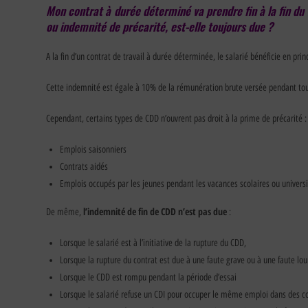
Mon contrat à durée déterminé va prendre fin à la fin d
ou indemnité de précarité, est-elle toujours due ?
A la fin d’un contrat de travail à durée déterminée, le salarié bénéficie en pr
Cette indemnité est égale à 10% de la rémunération brute versée pendant toute
Cependant, certains types de CDD n’ouvrent pas droit à la prime de précarité :
Emplois saisonniers
Contrats aidés
Emplois occupés par les jeunes pendant les vacances scolaires ou universi
l’indemnité de fin de CDD n’est pas due
De même,
:
Lorsque le salarié est à l’initiative de la rupture du CDD,
Lorsque la rupture du contrat est due à une faute grave ou à une faute lo
Lorsque le CDD est rompu pendant la période d’essai
Lorsque le salarié refuse un CDI pour occuper le même emploi dans des co