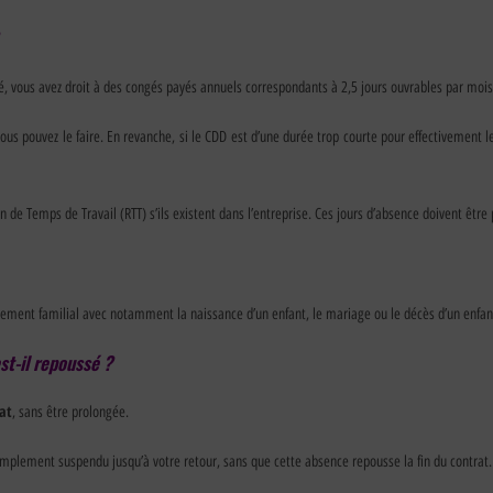
é, vous avez droit à des congés payés annuels correspondants à 2,5 jours ouvrables par mois 
vous pouvez le faire. En revanche, si le CDD est d’une durée trop courte pour effectivemen
n de Temps de Travail (RTT) s’ils existent dans l’entreprise. Ces jours d’absence doivent êtr
nement familial avec notamment la naissance d’un enfant, le mariage ou le décès d’un enfan
t-il repoussé ?
rat
, sans être prolongée.
implement suspendu jusqu’à votre retour, sans que cette absence repousse la fin du contrat.