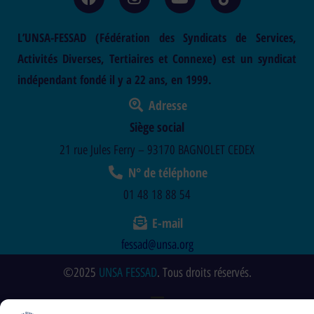
L’UNSA-FESSAD (Fédération des Syndicats de Services,
Activités Diverses, Tertiaires et Connexe) est un syndicat
indépendant fondé il y a 22 ans, en 1999.
Adresse
Siège social
21 rue Jules Ferry – 93170 BAGNOLET CEDEX
N° de téléphone
01 48 18 88 54
E-mail
fessad@unsa.org
©2025
UNSA FESSAD
. Tous droits réservés.