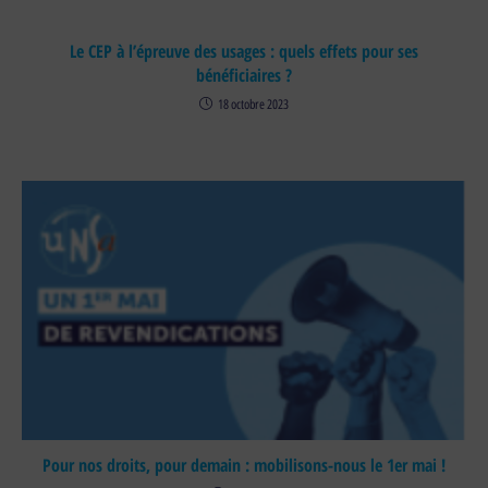
Le CEP à l’épreuve des usages : quels effets pour ses
bénéficiaires ?
18 octobre 2023
Pour nos droits, pour demain : mobilisons-nous le 1er mai !