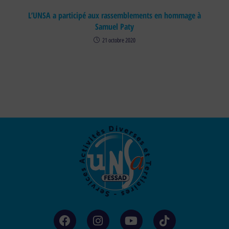
L’UNSA a participé aux rassemblements en hommage à
Samuel Paty
21 octobre 2020