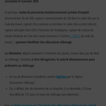
actualisée le 4 janvier 2024
seules les personnes involontairement privées d’emploi
En principe,
(licenciement, fin de CDD, rupture conventionnelle du CDI dans le cadre fixé par le
Code du travail, rupture d’un commun accord dans le cadre d’un accord collectif,
rupture anticipée d’un CDD à l’initiative de l’employeur, rupture de contrat de
travail résultant de l’une des causes énoncées à l’article
L. 1233-3
du code du
peuvent bénéficier des allocations chômage.
travail…)
La démission
, départ volontaire à l’initiative du salarié, n’ouvre donc pas de droit
à titre dérogatoire
le salarié démissionnaire peut
au chômage. Toutefois
,
prétendre au chômage
:
légitime
En cas de démission considérée comme
par le régime
d’assurance chômage ;
Ou, à défaut, lors du réexamen de sa situation, à sa demande, à l’issue
d’un délai de 121 jours (4 mois) de chômage non indemnisé.
sa fiche pratique sur ‘’les droits des allocations chômage du salarié
Dans