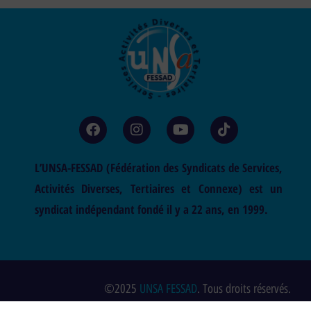
L’UNSA-FESSAD (Fédération des Syndicats de Services,
Activités Diverses, Tertiaires et Connexe) est un
syndicat indépendant fondé il y a 22 ans, en 1999.
©2025
UNSA FESSAD
. Tous droits réservés.