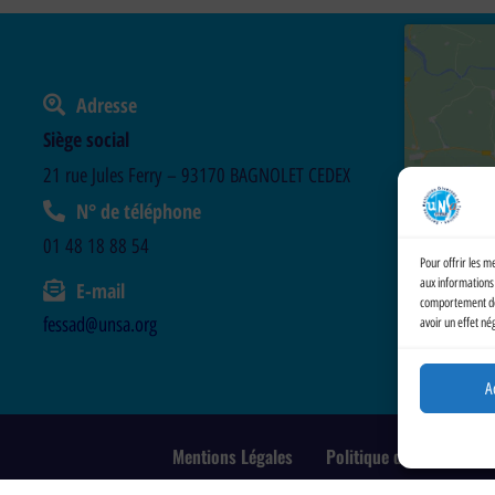
Adresse
Siège social
21 rue Jules Ferry – 93170 BAGNOLET CEDEX
N° de téléphone
01 48 18 88 54
Pour offrir les m
aux informations 
E-mail
comportement de n
fessad@unsa.org
avoir un effet né
A
Mentions Légales
Politique de cookies (UE