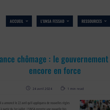
ACCUEIL
L’UNSA FESSAD
RESSOURCES
ance chômage : le gouvernement
encore en force
24 avril 2024
1 min read
l a annoncé le 22 avril qu’il appliquera de nouvelles règles
 partir du 1er juillet. L’UNSA regrette une nouvelle fois