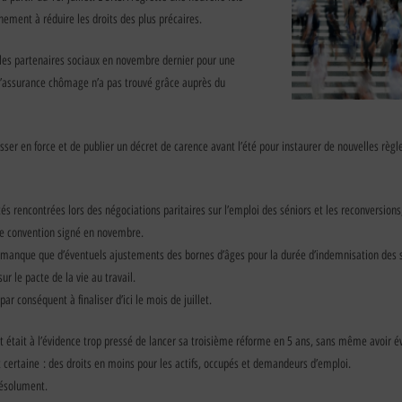
nement à réduire les droits des plus précaires.
 les partenaires sociaux en novembre dernier pour une
d’assurance chômage n’a pas trouvé grâce auprès du
asser en force et de publier un décret de carence avant l’été pour instaurer de nouvelles règ
ltés rencontrées lors des négociations paritaires sur l’emploi des séniors et les reconversio
de convention signé en novembre.
ne manque que d’éventuels ajustements des bornes d’âges pour la durée d’indemnisation des s
ur le pacte de la vie au travail.
ar conséquent à finaliser d’ici le mois de juillet.
était à l’évidence trop pressé de lancer sa troisième réforme en 5 ans, sans même avoir é
st certaine : des droits en moins pour les actifs, occupés et demandeurs d’emploi.
résolument.