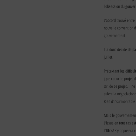
l’obsession du gouver
L’accord trouvé entre
nouvelle convention 
gouvernement.
Il a donc décidé de p
juillet.
Prétextant les difficu
juge caduc le projet 
Or, de ce projet, il 
suivre la négociation s
Rien d’insurmontable p
Mais le gouvernement 
L’issue en tout cas e
L’UNSA s’y opposera 