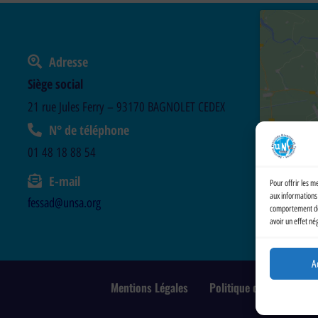
Adresse
Siège social
21 rue Jules Ferry – 93170 BAGNOLET CEDEX
N° de téléphone
01 48 18 88 54
E-mail
Pour offrir les m
aux informations 
fessad@unsa.org
comportement de n
avoir un effet né
A
Mentions Légales
Politique de cookies (UE