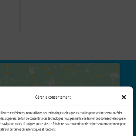
Gérer le consentement
Cliquez pour accepter les cookies marketing et activer ce
eilleures expériences, nous utilisons des technologies telles que les cookies pour stocker et/ou accéder
contenu
des appareils. Le fait de consentir à ces technologies nous permettra de traiter des données telles que le
avigation ou les ID uniques sur ce site. Le fait de ne pas consentir ou de retirer son consentement peut
gatif sur certaines caractéristiques et fonctions.