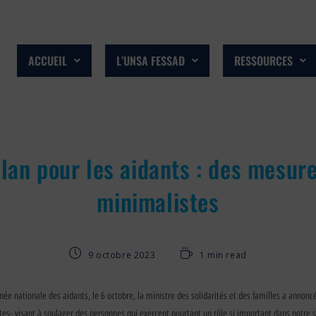
ACCUEIL
L’UNSA FESSAD
RESSOURCES
lan pour les aidants : des mesur
minimalistes
9 octobre 2023
1 min read
urnée nationale des aidants, le 6 octobre, la ministre des solidarités et des familles a anno
ntes- visant à soulager des personnes qui exercent pourtant un rôle si important dans notre s