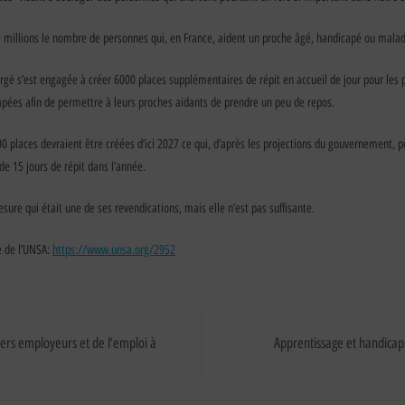
 millions le nombre de personnes qui, en France, aident un proche âgé, handicapé ou malad
rgé s’est engagée à créer 6000 places supplémentaires de répit en accueil de jour pour les
pées afin de permettre à leurs proches aidants de prendre un peu de repos.
 places devraient être créées d’ici 2027 ce qui, d’après les projections du gouvernement, p
de 15 jours de répit dans l’année.
sure qui était une de ses revendications, mais elle n’est pas suffisante.
te de l’UNSA:
https://www.unsa.org/2952
iers employeurs et de l’emploi à
Apprentissage et handicap 