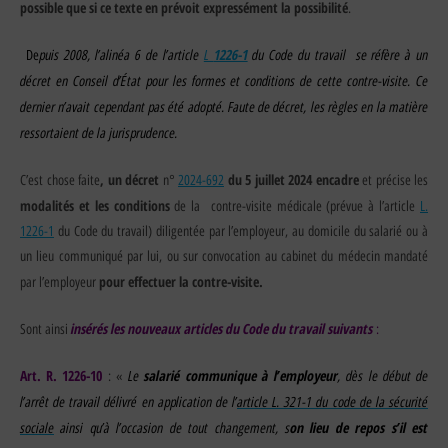
possible que si ce texte en prévoit expressément la possibilité
.
puis 2008, l’
alinéa 6 de l’
article
L
1226-1
du Code du travail se réfère à un
De
décret en Conseil d’État pour les formes et conditions de cette contre-visite. Ce
dernier n’avait cependant pas été adopté. Faute de décret, les règles en la matière
ressortaient de la jurisprudence.
, un décret
du 5 juillet 2024 encadre
C’est chose faite
n°
2024-692
et précise les
modalités et les conditions
de la contre-visite médicale (prévue à l’article
L.
1226-1
du Code du travail) diligentée par l’employeur, au domicile du salarié ou à
un lieu communiqué par lui, ou sur convocation au cabinet du médecin mandaté
pour effectuer la contre-visite.
par l’employeur
insérés les nouveaux articles du Code du travail suivants
Sont ainsi
:
Art. R. 1226-10
Le
salarié communique à l’employeur
, dès le début de
: «
l’arrêt de travail délivré en application de l’
article L. 321-1 du code de la sécurité
sociale
ainsi qu’à l’occasion de tout changement, s
on lieu de repos s’il est