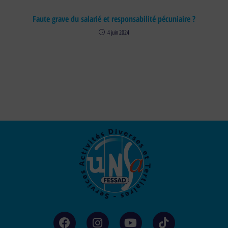
Faute grave du salarié et responsabilité pécuniaire ?
4 juin 2024