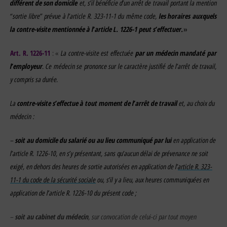
différent de son domicile
et, s’il bénéficie d’un arrêt de travail portant la mention
“sortie libre” prévue à l’article R. 323-11-1 du même code,
les horaires auxquels
la contre-visite mentionnée à l’article L. 1226-1 peut s’effectuer.
»
Art. R. 1226-11
La contre-visite est effectuée
par un médecin mandaté par
: «
l’employeur
. Ce médecin se prononce sur le caractère justifié de l’arrêt de travail,
y compris sa durée.
La
contre-visite s’effectue à tout moment de l’arrêt de travail
et, au choix du
médecin :
–
soit au domicile du salarié ou au lieu communiqué par lui
en application de
l’article R. 1226-10, en s’y présentant, sans qu’aucun délai de prévenance ne soit
exigé, en dehors des heures de sortie autorisées en application de l’
article R. 323-
11-1 du code de la sécurité
sociale
ou, s’il y a lieu, aux heures communiquées en
application de l’article R. 1226-10 du présent code ;
–
soit au cabinet du médecin
, sur convocation de celui-ci par tout moyen